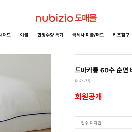
대패드
이불
한정수량 특가
극세사 이불/패드
키즈침구
드마카롱 60수 순면 
(50x70)
회원공개