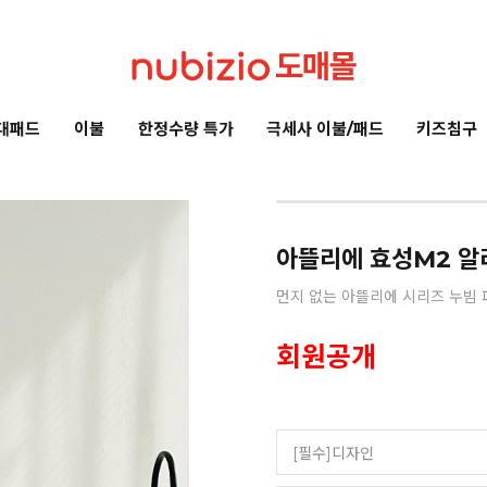
대패드
이불
한정수량 특가
극세사 이불/패드
키즈침구
아뜰리에 효성M2 알러지
먼지 없는 아뜰리에 시리즈 누빔 
회원공개