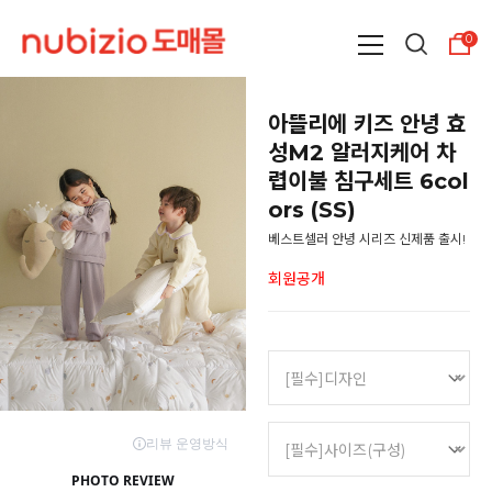
0
아뜰리에 키즈 안녕 효
성M2 알러지케어 차
렵이불 침구세트 6col
ors (SS)
베스트셀러 안녕 시리즈 신제품 출시!
회원공개