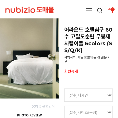
0
어라운드 호텔침구 60
수 고밀도순면 무봉제
차렵이불 6colors (S
S/Q/K)
사박사박, 매일 호텔에 온 것 같은 기
분
회원공개