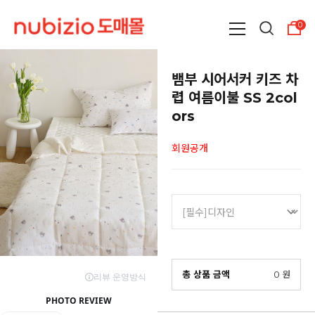
0
뱀부 시어서커 키즈 차
렵 여름이불 SS 2col
ors
회원공개
총 상품 금액
0
원